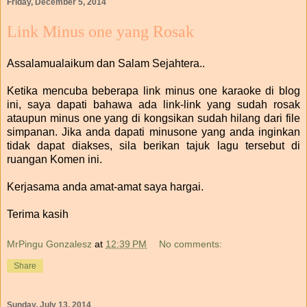
Friday, December 5, 2014
Link Minus one yang Rosak
Assalamualaikum dan Salam Sejahtera..
Ketika mencuba beberapa link minus one karaoke di blog
ini, saya dapati bahawa ada link-link yang sudah rosak
ataupun minus one yang di kongsikan sudah hilang dari file
simpanan. Jika anda dapati minusone yang anda inginkan
tidak dapat diakses, sila berikan tajuk lagu tersebut di
ruangan Komen ini.
Kerjasama anda amat-amat saya hargai.
Terima kasih
MrPingu Gonzalesz
at
12:39 PM
No comments:
Share
Sunday, July 13, 2014