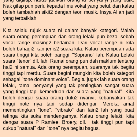
Nak gilap pun perlu kepada Ilmu vokal yang betul, dan kalau
boleh tambahlah sikit2 dengan teori musik. Insya Allah jadi
yang terbaiklah.
Kita selalu rujuk suara ni dalam banyak kategori. Malah
suara orang perempuan dan orang lelaki pun beza, sebab
vocal range masing2 berlainan. Dari vocal range ni kita
boleh bahagi2 kan jenis2 suara kita. Kalau perempuan ada
suara tinggi kita boleh panggil "Soprano" lah. Kalau Lelaki
suara "tenor" dll. lah. Ramai orang pun dah maklum tentang
hal2 ni semua. Ada orang perempuan, suaranya tak begitu
tinggi tapi merdu. Suara begini mungkin kita boleh kategori
sebagai "tone dominant voice". Begitu jugak lah suara orang
lelaki, ramai penyanyi yang tak pentingkan sangat suara
yang tinggi tapi kemerduan dan suara yang "natural". Kita
boleh dengar suara orang dulu2 nyanyi, kebanyakan tak
tinggi note nya tapi sedap didengar. Mereka amat
mementingkan "tone", "vibrato" dan lain2 lah yang buat
telinga kita suka mendengarnya. Kalau orang lelaki, kita
dengar suara P Ramlee, Broery, dll. , tak tinggi pun tapi
cukup "natural" dan "tone" nya begitu bagus.