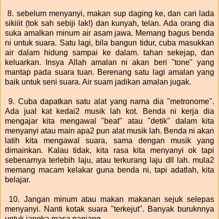
8. sebelum menyanyi, makan sup daging ke, dan cari lada
sikiiit (tok sah sebiji lak!) dan kunyah, telan. Ada orang dia
suka amalkan minum air asam jawa. Memang bagus benda
ni untuk suara. Satu lagi, bila bangun tidur, cuba masukkan
air dalam hidung sampai ke dalam. tahan sekejap, dan
keluarkan. Insya Allah amalan ni akan beri "tone" yang
mantap pada suara tuan. Berenang satu lagi amalan yang
baik untuk seni suara. Air suam jadikan amalan jugak.
9. Cuba dapatkan satu alat yang nama dia "metronome".
Ada jual kat kedai2 musik lah kot. Benda ni kerja dia
mengajar kita mengawal "beat" atau "detik" dalam kita
menyanyi atau main apa2 pun alat musik lah. Benda ni akan
latih kita mengawal suara, sama dengan musik yang
dimainkan. Kalau tidak, kita rasa kita menyanyi ok tapi
sebenarnya terlebih laju, atau terkurang laju dll lah. mula2
memang macam kelakar guna benda ni, tapi adatlah, kita
belajar.
10. Jangan minum atau makan makanan sejuk selepas
menyanyi. Nanti kotak suara "terkejut". Banyak buruknnya
untuk jangka masa panjang.