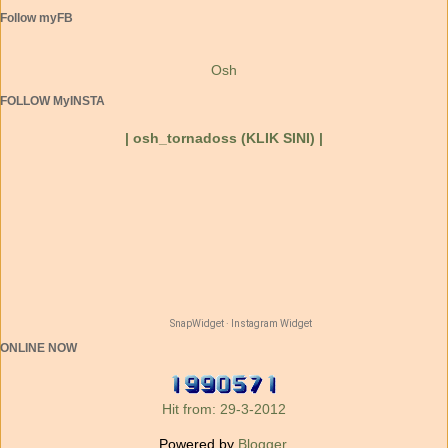
Follow myFB
Osh
FOLLOW MyINSTA
| osh_tornadoss (KLIK SINI) |
SnapWidget · Instagram Widget
ONLINE NOW
Hit from: 29-3-2012
Powered by
Blogger
.