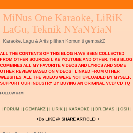
MiNus One Karaoke, LiRiK
LaGu, Teknik NYaNYiaN
Karaoke, Lagu & Artis pilihan Komuniti gempakZ
ALL THE CONTENTS OF THIS BLOG HAVE BEEN COLLECTED
FROM OTHER SOURCES LIKE YOUTUBE AND OTHER. THIS BLOG
COMBINES ALL MY FAVORITE VIDEOS AND LYRICS AND SOME
OTHER REVIEW BASED ON VIDEOS I LINKED FROM OTHER
WEBSITES. ALL THE VIDEOS WERE NOT UPLOADED BY MYSELF.
SUPPORT OUR INDUSTRY BY BUYING AN ORIGINAL VCD/ CD TQ
FOLLOW KaMi
| FORUM |
| GEMPAKZ |
| LIRIK |
| KARAOKE |
| DR.EMAS |
| OSH |
++Do LIKE @ SHARE ARTICLE++