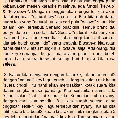
2. Dapatkan "banjaran suara" kita. Kalau kita tengok pada
kebanyakan mesen karaoke misalnya, ada fungsi "key-up"
& "key-down". Dengan menggunakan fungsi tu, kita akan
dapat mencari "natural key" suara kita. Bila kita dah dapat
suara kita yang "natural" tu, kita cari pula "octave" suara kita
dalam "key" tersebut. Senang buat gini, semua orang tau
bunyi "do re mi fa so la ti do". Secara "natural", kita bunyikan
macam biasa, dan kemudian cuba tinggi kan sikit sampai
kita tak boleh capai "do" yang terakhir. Biasanya kita akan
dapat dalam 2 atau mungkin 3 "octave" saja. Ada orang, dia
cari key suaranya dengan piano atau gitar. Itu pun boleh
juga. Latih suara tersebut setiap hari hingga kita rasa
selesa.
3. Kalau kita menyanyi dengan karaoke, tak perlu terikut2
dengan "natural" key lagu tersebut. Jangan terlalu nak kejar
"suara tinggi". Itu nanti akan merosakkan kotak suara kita
dalam jangka masa panjang. Kita sesuaikan sama ada
"sharp" atau "flat" ikut suara kita. Kemudian cuba nyanyi
dengan cara kita sendiri. Bila kita sudah selesa, cuba
tinggikan sedikit "key" lagu tersebut dan nyanyi. Kalau kita
latih suara kita betul2, suara kita akan naik mungkin 2 atau 3
key lebih tinggi dari "natural" key kita. Tapi semua ni akan